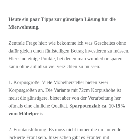
H
E
Heute ein paar Tipps zur günstigen Lösung für die
R
Mietwohnung.
Z
D
Zentrale Frage hier: wie bekomme ich was Gescheites ohne
E
dafür gleich einen fünfstelligen Betrag investieren zu müssen.
S
Hier sind einige Punkte, bei denen man wunderbar sparen
H
kann ohne auf allzu viel verzichten zu müssen:
A
U
1. Korpusgröße: Viele Möbelhersteller bieten zwei
S
Korpusgrößen an. Die Variante mit 72cm Korpushöhe ist
E
meist die günstigere, bietet aber von der Verarbeitung her
S
oftmals eine ähnliche Qualität.
Sparpotenzial: ca. 10-15%
"
vom Möbelpreis
2. Frontausführung: Es muss nicht immer die umlaufende
lackierte Front sein. Inzwischen gibt es Fronten mit