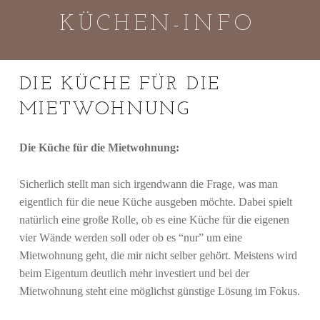
Küchen-
Skip
KÜCHEN-INFO
Info
to
site
content
"
navigation
DIE KÜCHE FÜR DIE
D
I
MIETWOHNUNG
E
K
Die Küche für die Mietwohnung:
Ü
C
Sicherlich stellt man sich irgendwann die Frage, was man
H
eigentlich für die neue Küche ausgeben möchte. Dabei spielt
E
natürlich eine große Rolle, ob es eine Küche für die eigenen
I
vier Wände werden soll oder ob es “nur” um eine
S
Mietwohnung geht, die mir nicht selber gehört. Meistens wird
T
beim Eigentum deutlich mehr investiert und bei der
D
Mietwohnung steht eine möglichst günstige Lösung im Fokus.
A
S