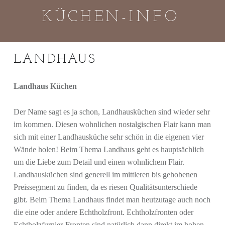
Küchen-
Skip
KÜCHEN-INFO
Info
to
site
content
"
navigation
LANDHAUS
D
I
Landhaus Küchen
E
K
Ü
Der Name sagt es ja schon, Landhausküchen sind wieder sehr
C
im kommen. Diesen wohnlichen nostalgischen Flair kann man
H
sich mit einer Landhausküche sehr schön in die eigenen vier
E
Wände holen! Beim Thema Landhaus geht es hauptsächlich
I
um die Liebe zum Detail und einen wohnlichem Flair.
S
Landhausküchen sind generell im mittleren bis gehobenen
T
Preissegment zu finden, da es riesen Qualitätsunterschiede
D
gibt. Beim Thema Landhaus findet man heutzutage auch noch
A
die eine oder andere Echtholzfront. Echtholzfronten oder
S
Echtholzfurnier-Fronten sind natürlich dann direkt im hohen