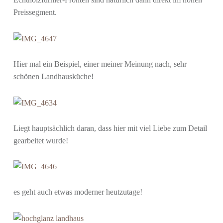
H
Preissegment.
E
R
Z
D
Hier mal ein Beispiel, einer meiner Meinung nach, sehr
E
schönen Landhausküche!
S
H
A
U
Liegt hauptsächlich daran, dass hier mit viel Liebe zum Detail
S
gearbeitet wurde!
E
S
"
es geht auch etwas moderner heutzutage!