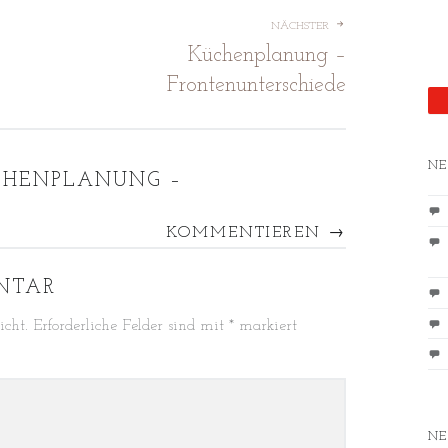
ION
NÄCHSTER
Küchenplanung –
Frontenunterschiede
NE
CHENPLANUNG –
KOMMENTIEREN →
NTAR
icht.
Erforderliche Felder sind mit
*
markiert
NE