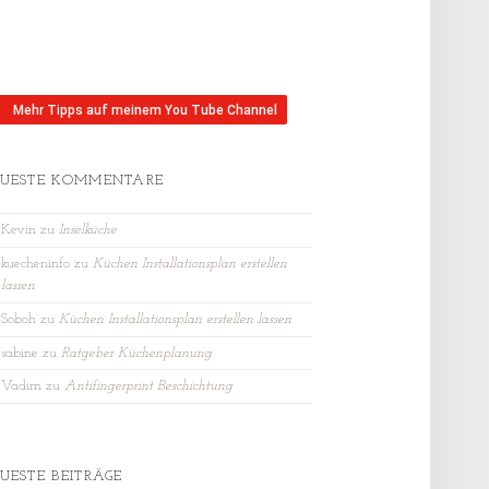
Mehr Tipps auf meinem You Tube Channel
UESTE KOMMENTARE
Kevin
zu
Inselküche
kuecheninfo
zu
Küchen Installationsplan erstellen
lassen
Soboh
zu
Küchen Installationsplan erstellen lassen
sabine
zu
Ratgeber Küchenplanung
Vadim
zu
Antifingerprint Beschichtung
UESTE BEITRÄGE