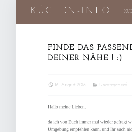
KÜCHEN-INFO
Küc
Ski
KÜC
Info
to
FINDE DAS PASSEN
"
D
DEINER NÄHE ! :)
site
con
I
E
K
nav
16. August 2018
Uncategorized
Ü
C
H
Hallo meine Lieben,
E
I
da ich von Euch immer mal wieder gefragt we
S
Umgebung empfehlen kann, und Ihr auch ni
T