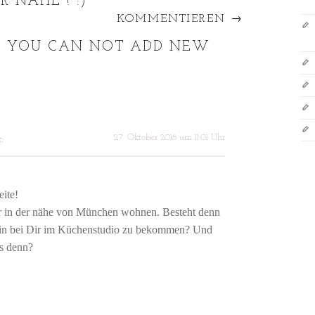
 NÄHE ! :)
”
KOMMENTIEREN →
. YOU CAN NOT ADD NEW
27. Oktober 2018 um 11:01 Uhr
:
eite!
ir in der nähe von München wohnen. Besteht denn
min bei Dir im Küchenstudio zu bekommen? Und
s denn?