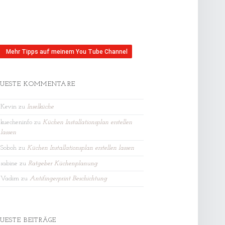
Mehr Tipps auf meinem You Tube Channel
UESTE KOMMENTARE
Kevin
zu
Inselküche
kuecheninfo
zu
Küchen Installationsplan erstellen
lassen
Soboh
zu
Küchen Installationsplan erstellen lassen
sabine
zu
Ratgeber Küchenplanung
Vadim
zu
Antifingerprint Beschichtung
UESTE BEITRÄGE