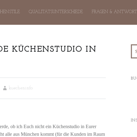
hen-
p
HENSTILE
QUALITÄTSUNTERSCHIEDE
FRAGEN & ANTWOR
DE KÜCHENSTUDIO IN
Sea
tent
BU
igation
kuecheninfo
IN
rde, ob ich Euch nicht ein Küchenstudio in Eurer
cht alle aus München kommt (für die Kunden im Raum