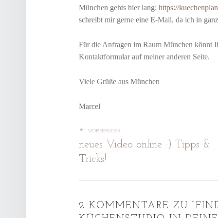
München gehts hier lang:
https://kuechenpla
D
schreibt mir gerne eine E-Mail, da ich in ganz
A
S
Für die Anfragen im Raum München könnt Ihr 
H
Kontaktformular auf meiner anderen Seite.
E
R
Viele Grüße aus München
Z
D
Marcel
E
S
H
BEITRAGSNAVIGAT
VORHERIGER
A
neues Video online :) Tipps &
U
Tricks!
S
E
S
"
2 KOMMENTARE ZU “
FIN